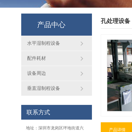
孔处理设备
产品中心
水平湿制程设备
配件耗材
设备周边
垂直湿制程设备
联系方式
地址：深圳市龙岗区坪地街道六
产品详情