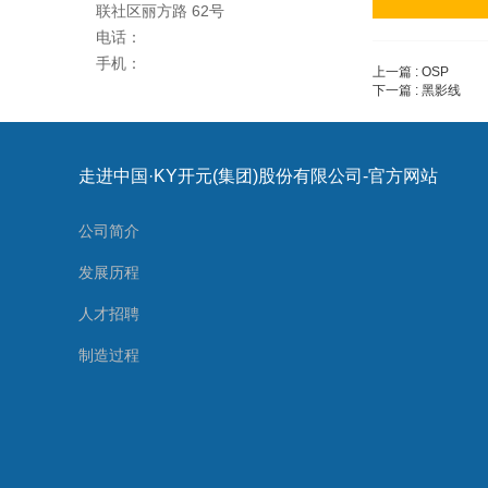
联社区丽方路 62号
电话：
手机：
上一篇
: OSP
下一篇
: 黑影线
走进中国·KY开元(集团)股份有限公司-官方网站
公司简介
发展历程
人才招聘
制造过程