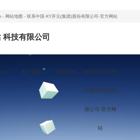
h
-
网站地图
-
联系中国·KY开元(集团)股份有限公司-官方网站
站 科技有限公司
中心
客户案例
新闻资讯
联系中国·KY开
元(集团)股份有
限公司-官方网
站