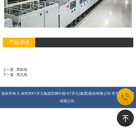
产品详情
上一篇
: 黑影线
下一篇
: 黑孔线
版权所有 © 深圳市KY开元集团官网中国·KY开元(集团)股份有限公司-官方网站 科技
有限公司